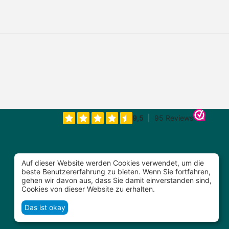
Auf dieser Website werden Cookies verwendet, um die
beste Benutzererfahrung zu bieten. Wenn Sie fortfahren,
gehen wir davon aus, dass Sie damit einverstanden sind,
Cookies von dieser Website zu erhalten.
€
317,87
€
597,17
Das ist okay
(Inklusive Steuer)
(Inklusive Steuer)
Prijs incl BTW
Prijs incl BTW