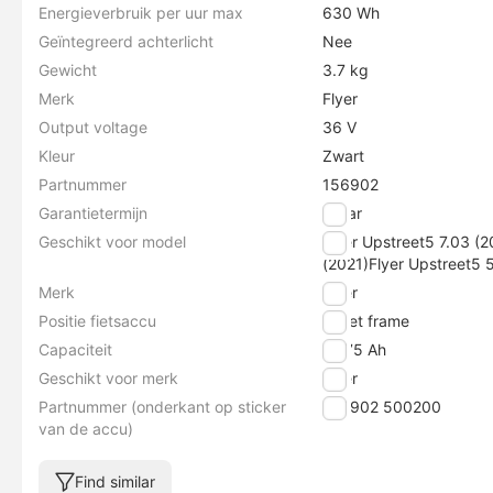
Energieverbruik per uur max
630 Wh
Geïntegreerd achterlicht
Nee
Gewicht
3.7 kg
Merk
Flyer
Output voltage
36 V
Kleur
Zwart
Partnummer
156902
Garantietermijn
2 jaar
Geschikt voor model
Flyer Upstreet5 7.03 (2
(2021)Flyer Upstreet5 
Merk
Flyer
Positie fietsaccu
In het frame
Capaciteit
16.75 Ah
Geschikt voor merk
Flyer
Partnummer (onderkant op sticker
156902 500200
van de accu)
Find similar