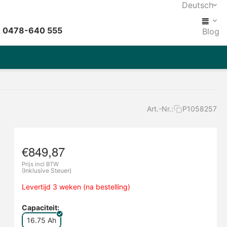
Deutsch
: 0478-640 555
Blog
Art.-Nr.:
P1058257
€
849,87
Prijs incl BTW
(Inklusive Steuer)
Levertijd 3 weken (na bestelling)
Capaciteit:
16.75 Ah