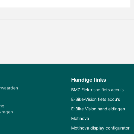
Handige links
rwaarden
BMZ Elektrishe fiets accu's
E-Bike-Vision fiets accu's
ing
E-Bike Vision handleidingen
 vragen
€
472,15
€
637,07
Motinova
(Inklusive Steuer)
(Inklusive Steuer)
Motinova display configurator
Prijs incl BTW
Prijs incl BTW