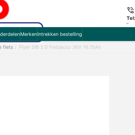
Tel
derdelen
Merken
Intrekken bestelling
e fiets
/
Flyer SIB 2.0 Fietsaccu 36V 16.75Ah