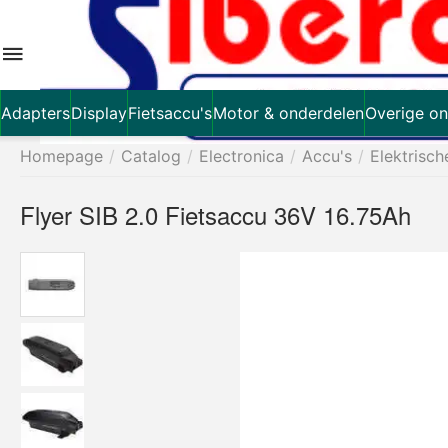
Adapters
Display
Fietsaccu's
Motor & onderdelen
Overige on
Homepage
/
Catalog
/
Electronica
/
Accu's
/
Elektrisch
Flyer SIB 2.0 Fietsaccu 36V 16.75Ah