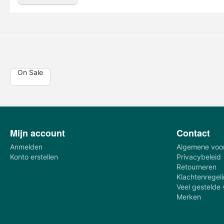
On Sale
Mijn account
Contact
Anmelden
Algemene voo
Konto erstellen
Privacybeleid
Retourneren
Klachtenregel
Veel gestelde
Merken
€
551,95
€
331,17
(Inklusive Steuer)
(Inklusive Steuer)
Prijs incl BTW
Prijs incl BTW