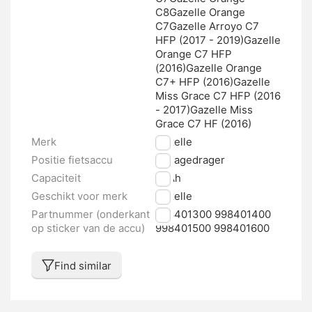
C8Gazelle Orange
C7Gazelle Arroyo C7
HFP (2017 - 2019)Gazelle
Orange C7 HFP
(2016)Gazelle Orange
C7+ HFP (2016)Gazelle
Miss Grace C7 HFP (2016
- 2017)Gazelle Miss
Grace C7 HF (2016)
Merk
Gazelle
Positie fietsaccu
Bagagedrager
Capaciteit
11 Ah
Geschikt voor merk
Gazelle
Partnummer (onderkant
998401300 998401400
op sticker van de accu)
998401500 998401600
Find similar