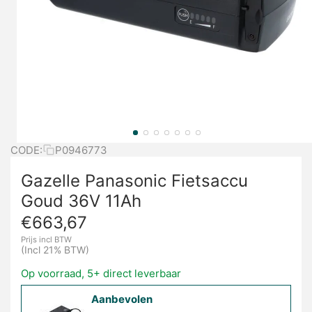
CODE:
P0946773
Gazelle Panasonic Fietsaccu
Goud 36V 11Ah
€
663,67
Prijs incl BTW
(Incl 21% BTW)
Op voorraad, 5+ direct leverbaar
Aanbevolen