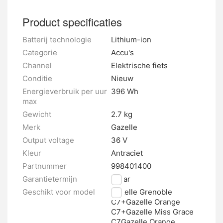
Product specificaties
Batterij technologie
Lithium-ion
Categorie
Accu's
Channel
Elektrische fiets
Conditie
Nieuw
Energieverbruik per uur
396 Wh
max
Gewicht
2.7 kg
Merk
Gazelle
Output voltage
36 V
Kleur
Antraciet
Partnummer
998401400
Garantietermijn
2 jaar
Geschikt voor model
Gazelle Grenoble
C7+Gazelle Orange
C7+Gazelle Miss Grace
C7Gazelle Orange