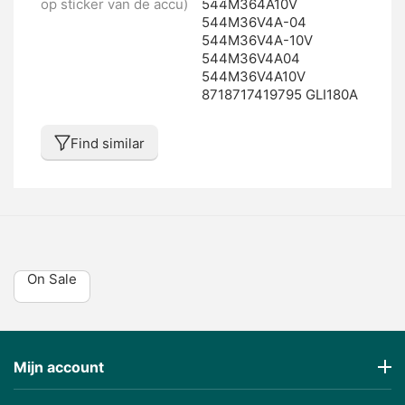
op sticker van de accu)
544M364A10V
544M36V4A-04
544M36V4A-10V
544M36V4A04
544M36V4A10V
8718717419795 GLI180A
Find similar
On Sale
Mijn account