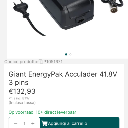
Codice prodotto:
P1051671
Giant EnergyPak Acculader 41.8V
3 pins
€
132,93
Prijs incl BTW
(Inclusa tassa)
Op voorraad, 10+ direct leverbaar
+
−
Aggiungi al carrello