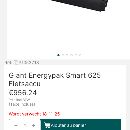
Réf.:
P1053718
Giant Energypak Smart 625
Fietsaccu
€
956,24
Prijs incl BTW
(Taxe incluse)
Wordt verwacht 18-11-25
+
−
Ajouter au panier