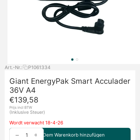
Art.-Nr.:
P1061334
Giant EnergyPak Smart Acculader
36V A4
€
139,58
Prijs incl BTW
(Inklusive Steuer)
Wordt verwacht 18-4-26
+
−
Dem Warenkorb hinzufügen