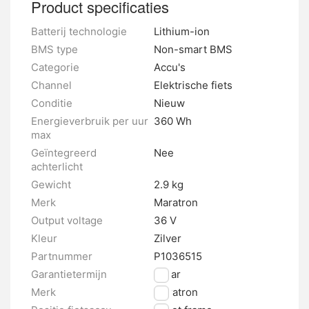
Product specificaties
Batterij technologie
Lithium-ion
BMS type
Non-smart BMS
Categorie
Accu's
Channel
Elektrische fiets
Conditie
Nieuw
Energieverbruik per uur
360 Wh
max
Geïntegreerd
Nee
achterlicht
Gewicht
2.9 kg
Merk
Maratron
Output voltage
36 V
Kleur
Zilver
Partnummer
P1036515
Garantietermijn
2 jaar
Merk
Maratron