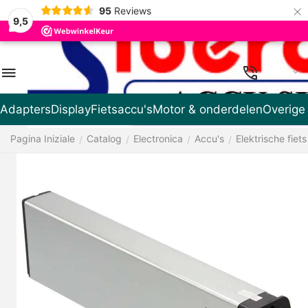
×
95
Reviews
9,5
IT
Adapters
Display
Fietsaccu's
Motor & onderdelen
Overige
Pagina Iniziale
Catalog
Electronica
Accu's
Elektrische fiets
/
/
/
/