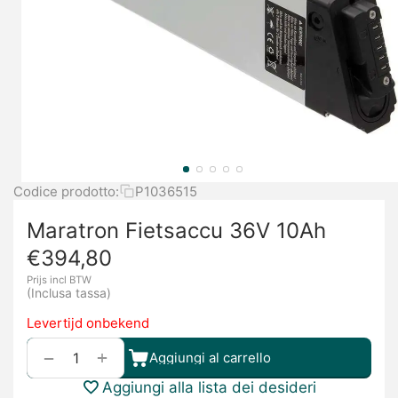
Codice prodotto:
P1036515
Maratron Fietsaccu 36V 10Ah
€
394,80
Prijs incl BTW
(Inclusa tassa)
Levertijd onbekend
+
−
Aggiungi al carrello
Aggiungi alla lista dei desideri