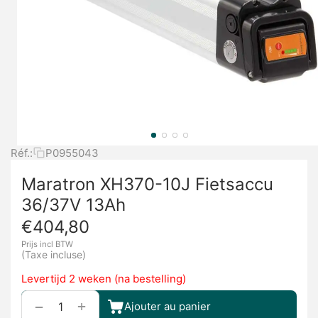
Réf.:
P0955043
Maratron XH370-10J Fietsaccu
36/37V 13Ah
€
404,80
Prijs incl BTW
(Taxe incluse)
Levertijd 2 weken (na bestelling)
+
−
Ajouter au panier