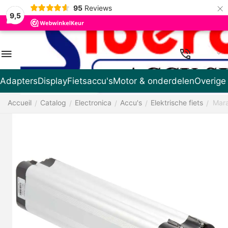
×
95
Reviews
9,5
FR
Adapters
Display
Fietsaccu's
Motor & onderdelen
Overige
Accueil
Catalog
Electronica
Accu's
Elektrische fiets
Mara
/
/
/
/
/