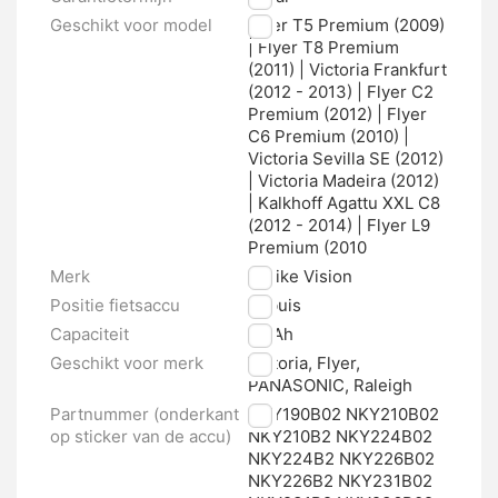
Geschikt voor model
Flyer T5 Premium (2009)
| Flyer T8 Premium
(2011) | Victoria Frankfurt
(2012 - 2013) | Flyer C2
Premium (2012) | Flyer
C6 Premium (2010) |
Victoria Sevilla SE (2012)
| Victoria Madeira (2012)
| Kalkhoff Agattu XXL C8
(2012 - 2014) | Flyer L9
Premium (2010
Merk
E-bike Vision
Positie fietsaccu
Zitbuis
Capaciteit
20 Ah
Geschikt voor merk
Victoria, Flyer,
PANASONIC, Raleigh
Partnummer (onderkant
NKY190B02 NKY210B02
op sticker van de accu)
NKY210B2 NKY224B02
NKY224B2 NKY226B02
NKY226B2 NKY231B02