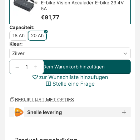
E-bike Vision Acculader E-bike 29.4V
5A
€
91,77
Capaciteit:
18 Ah
20 Ah
Kleur:
+
−
Dem Warenkorb hinzufügen
zur Wunschliste hinzufugen
Stelle eine Frage
BEKIJK LIJST MET OPTIES
Snelle levering
Product omschrijving