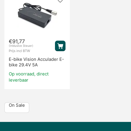
€
91,77
(Inklusive Steuer)
Prijs incl BTW
E-bike Vision Acculader E-
bike 29.4V 5A
Op voorraad, direct
leverbaar
On Sale