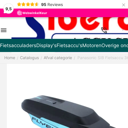
×
95
Reviews
9,5
NL
Fietsacculaders
Display's
Fietsaccu's
Motoren
Overige on
Home
Catalogus
Afval categorie
Panasonic SIB Fietsaccu 3
/
/
/