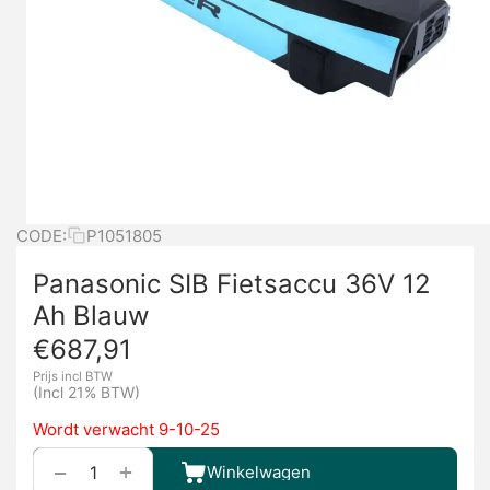
CODE:
P1051805
Panasonic SIB Fietsaccu 36V 12
Ah Blauw
€
687,91
Prijs incl BTW
(Incl 21% BTW)
Wordt verwacht 9-10-25
+
−
Winkelwagen