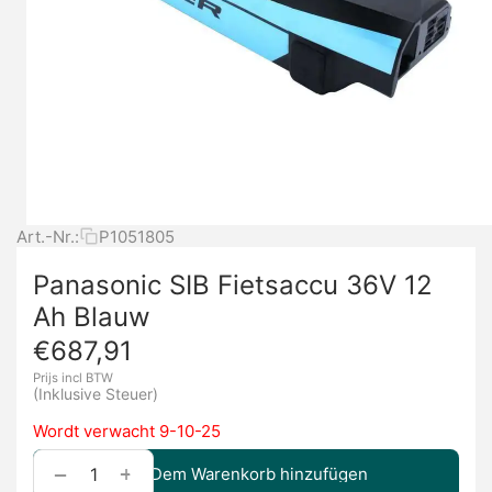
Art.-Nr.:
P1051805
Panasonic SIB Fietsaccu 36V 12
Ah Blauw
€
687,91
Prijs incl BTW
(Inklusive Steuer)
Wordt verwacht 9-10-25
+
−
Dem Warenkorb hinzufügen