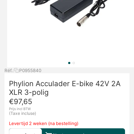
Réf.:
P0955840
Phylion Acculader E-bike 42V 2A
XLR 3-polig
€
97,65
Prijs incl BTW
(Taxe incluse)
Levertijd 2 weken (na bestelling)
+
−
Ajouter au panier