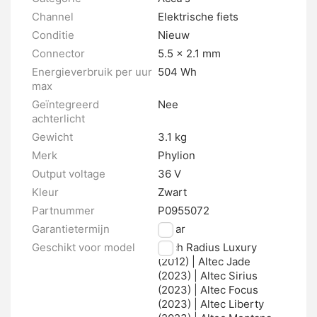
Channel
Elektrische fiets
Conditie
Nieuw
Connector
5.5 x 2.1 mm
Energieverbruik per uur
504 Wh
max
Geïntegreerd
Nee
achterlicht
Gewicht
3.1 kg
Merk
Phylion
Output voltage
36 V
Kleur
Zwart
Partnummer
P0955072
Garantietermijn
2 jaar
Geschikt voor model
Puch Radius Luxury
(2012) | Altec Jade
(2023) | Altec Sirius
(2023) | Altec Focus
(2023) | Altec Liberty