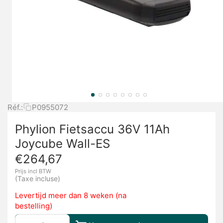
Réf.:
P0955072
Phylion Fietsaccu 36V 11Ah
Joycube Wall-ES
€
264,67
Prijs incl BTW
(Taxe incluse)
Levertijd meer dan 8 weken (na
bestelling)