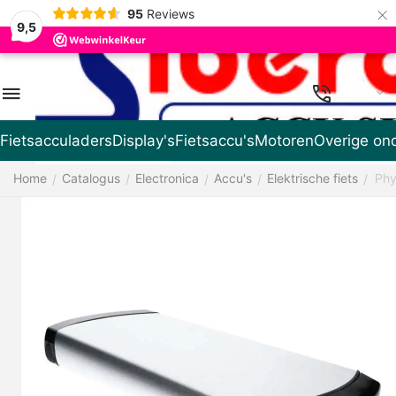
×
95
Reviews
9,5
NL
Fietsacculaders
Display's
Fietsaccu's
Motoren
Overige on
Home
Catalogus
Electronica
Accu's
Elektrische fiets
Phy
/
/
/
/
/