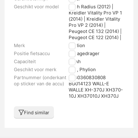
Geschikt voor model
Puch Radius (2012) |
Kreidler Vitality Pro VP 1
(2014) | Kreidler Vitality
Pro VP 2 (2014) |
Peugeot CE 132 (2014) |
Peugeot CE 122 (2014) |
Merk
Phylion
Positie fietsaccu
Bagagedrager
Capaciteit
12 Ah
Geschikt voor merk
Rex, Phylion
Partnummer (onderkant
4260360830808
op sticker van de accu)
BG014123 WALL-E
WALLE XH-370J XH370-
10J XH37010J XH370J
Find similar