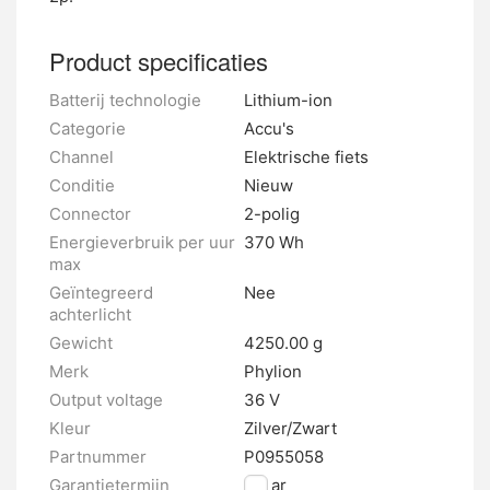
Product specificaties
Batterij technologie
Lithium-ion
Categorie
Accu's
Channel
Elektrische fiets
Conditie
Nieuw
Connector
2-polig
Energieverbruik per uur
370 Wh
max
Geïntegreerd
Nee
achterlicht
Gewicht
4250.00 g
Merk
Phylion
Output voltage
36 V
Kleur
Zilver/Zwart
Partnummer
P0955058
Garantietermijn
2 jaar