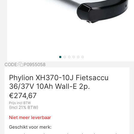
CODE:
P0955058
Phylion XH370-10J Fietsaccu
36/37V 10Ah Wall-E 2p.
€
274,67
Prijs incl BTW
(Incl 21% BTW)
Niet meer leverbaar
Geschikt voor merk: