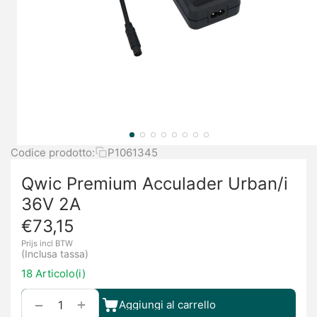
Codice prodotto:
P1061345
Qwic Premium Acculader Urban/i
36V 2A
€
73,15
Prijs incl BTW
(Inclusa tassa)
18 Articolo(i)
+
−
Aggiungi al carrello