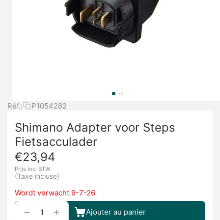
Réf.:
P1054282
Shimano Adapter voor Steps
Fietsacculader
€
23,94
Prijs incl BTW
(Taxe incluse)
Wordt verwacht 9-7-26
+
−
Ajouter au panier