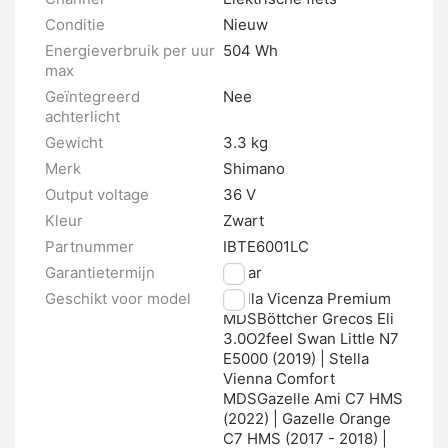
Conditie
Nieuw
Energieverbruik per uur
504 Wh
max
Geïntegreerd
Nee
achterlicht
Gewicht
3.3 kg
Merk
Shimano
Output voltage
36 V
Kleur
Zwart
Partnummer
IBTE6001LC
Garantietermijn
2 jaar
Geschikt voor model
Stella Vicenza Premium
MDSBöttcher Grecos Eli
3.0O2feel Swan Little N7 
E5000 (2019) | Stella
Vienna Comfort
MDSGazelle Ami C7 HMS
(2022) | Gazelle Orange
C7 HMS (2017 - 2018) |