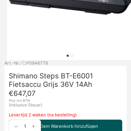
Art.-Nr.:
P0946779
Shimano Steps BT-E6001
Fietsaccu Grijs 36V 14Ah
€
647,07
Prijs incl BTW
(Inklusive Steuer)
Levertijd 2 weken (na bestelling)
+
−
Dem Warenkorb hinzufügen