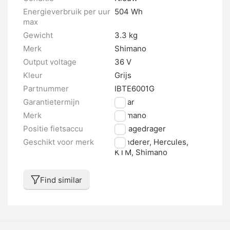
Energieverbruik per uur
504 Wh
max
Gewicht
3.3 kg
Merk
Shimano
Output voltage
36 V
Kleur
Grijs
Partnummer
IBTE6001G
Garantietermijn
2 jaar
Merk
Shimano
Positie fietsaccu
Bagagedrager
Geschikt voor merk
Wanderer, Hercules,
KTM, Shimano
Find similar