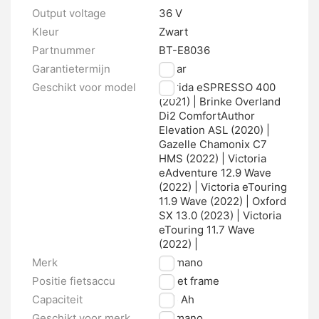
Output voltage
36 V
Kleur
Zwart
Partnummer
BT-E8036
Garantietermijn
2 jaar
Geschikt voor model
Merida eSPRESSO 400
(2021) | Brinke Overland
Di2 ComfortAuthor
Elevation ASL (2020) |
Gazelle Chamonix C7
HMS (2022) | Victoria
eAdventure 12.9 Wave
(2022) | Victoria eTouring
11.9 Wave (2022) | Oxford
SX 13.0 (2023) | Victoria
eTouring 11.7 Wave
(2022) |
Merk
Shimano
Positie fietsaccu
In het frame
Capaciteit
17.5 Ah
Geschikt voor merk
Shimano