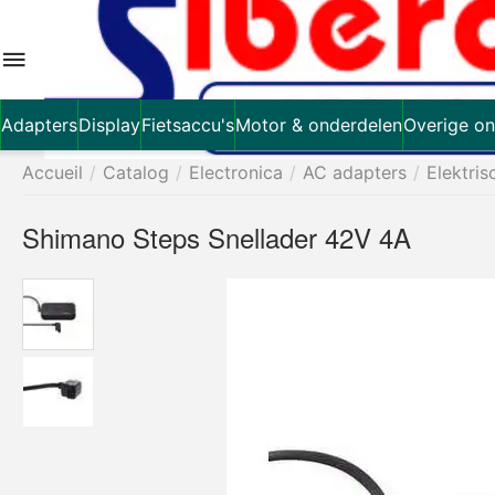
Adapters
Display
Fietsaccu's
Motor & onderdelen
Overige on
Accueil
/
Catalog
/
Electronica
/
AC adapters
/
Elektris
Shimano Steps Snellader 42V 4A