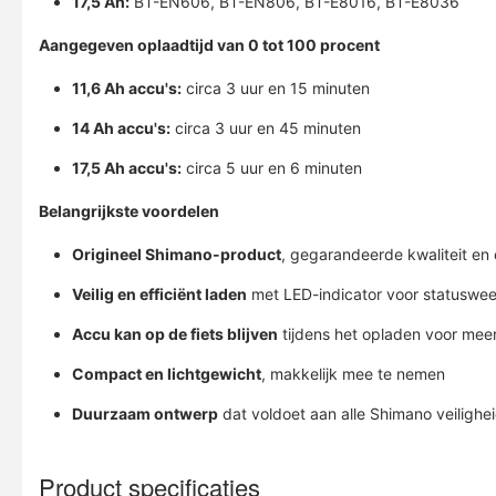
17,5 Ah:
BT-EN606, BT-EN806, BT-E8016, BT-E8036
Aangegeven oplaadtijd van 0 tot 100 procent
11,6 Ah accu's:
circa 3 uur en 15 minuten
14 Ah accu's:
circa 3 uur en 45 minuten
17,5 Ah accu's:
circa 5 uur en 6 minuten
Belangrijkste voordelen
Origineel Shimano-product
, gegarandeerde kwaliteit en 
Veilig en efficiënt laden
met LED-indicator voor statuswe
Accu kan op de fiets blijven
tijdens het opladen voor me
Compact en lichtgewicht
, makkelijk mee te nemen
Duurzaam ontwerp
dat voldoet aan alle Shimano veiligh
Product specificaties