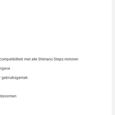
compatibiliteit met alle Shimano Steps motoren
ergave
er gebruiksgemak
eidsnormen