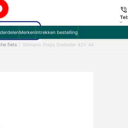
Tel
derdelen
Merken
Intrekken bestelling
che fiets
/
Shimano Steps Snellader 42V 4A