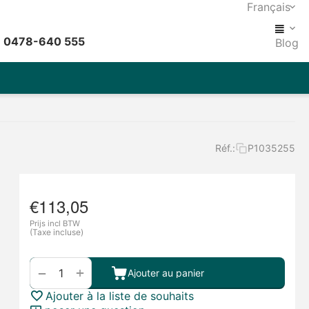
Français
: 0478-640 555
Blog
Réf.:
P1035255
€
113,05
Prijs incl BTW
(Taxe incluse)
+
−
Ajouter au panier
Ajouter à la liste de souhaits