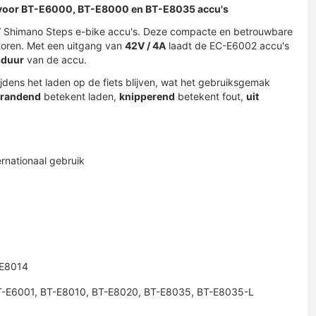
r voor BT-E6000, BT-E8000 en BT-E8035 accu's
6V Shimano Steps e-bike accu's. Deze compacte en betrouwbare
oren. Met een uitgang van
42V / 4A
laadt de EC-E6002 accu's
sduur
van de accu.
jdens het laden op de fiets blijven, wat het gebruiksgemak
randend
betekent laden,
knipperend
betekent fout,
uit
rnationaal gebruik
-E8014
-E6001, BT-E8010, BT-E8020, BT-E8035, BT-E8035-L