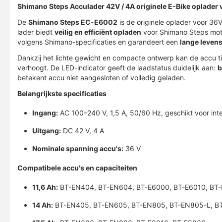
Shimano Steps Acculader 42V / 4A originele E-Bike oplade
De
Shimano Steps EC-E6002
is de originele oplader voor 3
lader biedt
veilig en efficiënt opladen
voor Shimano Steps mot
volgens Shimano-specificaties en garandeert een
lange leven
Dankzij het lichte gewicht en compacte ontwerp kan de accu ti
verhoogt. De LED-indicator geeft de laadstatus duidelijk aan:
b
betekent accu niet aangesloten of volledig geladen.
Belangrijkste specificaties
Ingang:
AC 100–240 V, 1,5 A, 50/60 Hz, geschikt voor inte
Uitgang:
DC 42 V, 4 A
Nominale spanning accu's:
36 V
Compatibele accu's en capaciteiten
11,6 Ah:
BT-EN404, BT-EN604, BT-E6000, BT-E6010, BT
14 Ah:
BT-EN405, BT-EN605, BT-EN805, BT-EN805-L, BT