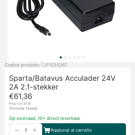
Codice prodotto:
P1035267
Sparta/Batavus Acculader 24V
2A 2.1-stekker
€
61,36
Prijs incl BTW
(Inclusa tassa)
Op voorraad, 10+ direct leverbaar
+
−
Aggiungi al carrello