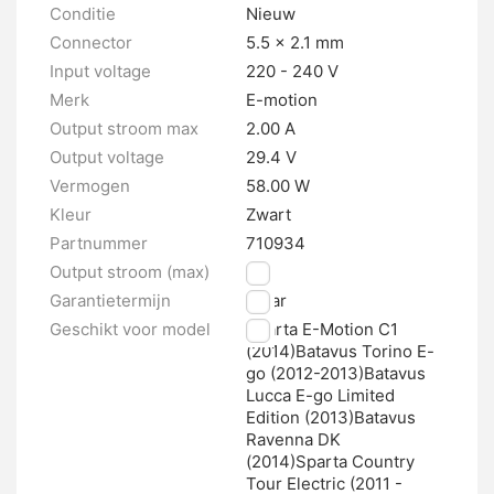
Conditie
Nieuw
Connector
5.5 x 2.1 mm
Input voltage
220 - 240 V
Merk
E-motion
Output stroom max
2.00 A
Output voltage
29.4 V
Vermogen
58.00 W
Kleur
Zwart
Partnummer
710934
Output stroom (max)
2 A
Garantietermijn
1 jaar
Geschikt voor model
Sparta E-Motion C1
(2014)Batavus Torino E-
go (2012-2013)Batavus
Lucca E-go Limited
Edition (2013)Batavus
Ravenna DK
(2014)Sparta Country
Tour Electric (2011 -