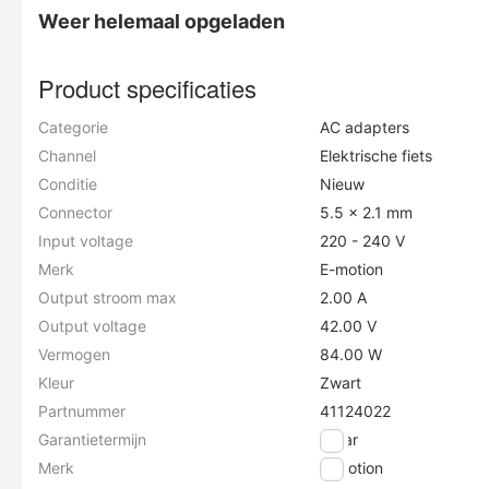
Weer helemaal opgeladen
Product specificaties
Categorie
AC adapters
Channel
Elektrische fiets
Conditie
Nieuw
Connector
5.5 x 2.1 mm
Input voltage
220 - 240 V
Merk
E-motion
Output stroom max
2.00 A
Output voltage
42.00 V
Vermogen
84.00 W
Kleur
Zwart
Partnummer
41124022
Garantietermijn
1 jaar
Merk
E-motion