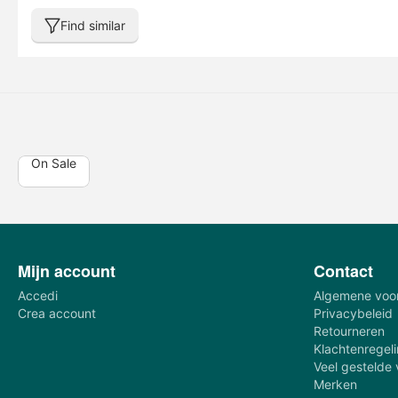
Find similar
On Sale
Mijn account
Contact
Accedi
Algemene voo
Crea account
Privacybeleid
Retourneren
Klachtenregel
Veel gestelde
Merken
€
41,23
€
91,77