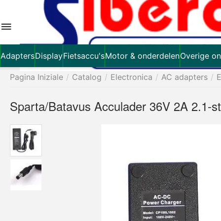
Adapters
Display
Fietsaccu's
Motor & onderdelen
Overige on
Pagina Iniziale
/
Catalog
/
Electronica
/
AC adapters
/
E
Sparta/Batavus Acculader 36V 2A 2.1-s