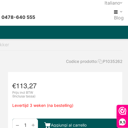
Italiano
: 0478-640 555
Blog
kker
Codice prodotto:
P1035262
€
113,27
Prijs incl BTW
(Inclusa tassa)
Levertijd 3 weken (na bestelling)
9,5
+
−
Aggiungi al carrello