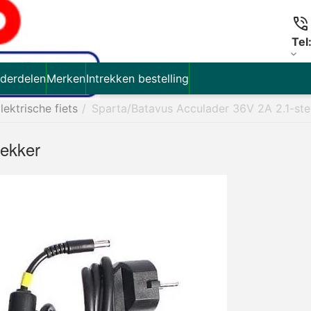
Tel
derdelen
Merken
Intrekken bestelling
lektrische fiets
/
Sparta/Batavus Acculader 36V 2A 2.1-ste
tekker