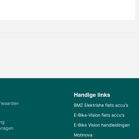
Handige links
rwaarden
BMZ Elektrishe fiets accu's
E-Bike-Vision fiets accu's
ing
E-Bike Vision handleidingen
 vragen
€
50,91
€
64,15
Motinova