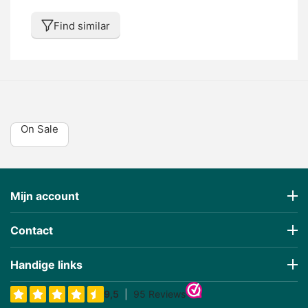
Find similar
On Sale
Mijn account
Contact
Handige links
€
551,95
€
331,17
(Inclusa tassa)
(Inclusa tassa)
Prijs incl BTW
Prijs incl BTW