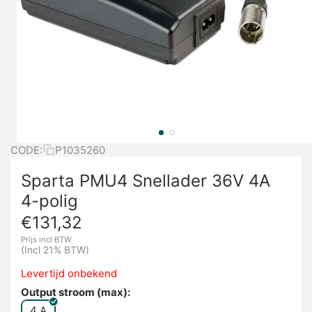
CODE:
P1035260
Sparta PMU4 Snellader 36V 4A
4-polig
€
131,32
Prijs incl BTW
(Incl 21% BTW)
Levertijd onbekend
Output stroom (max):
4 A