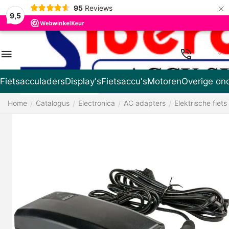
×
95
Reviews
9,5
NL
Fietsacculaders
Display's
Fietsaccu's
Motoren
Overige on
Home
Catalogus
Electronica
AC adapters
Elektrische fiets
/
/
/
/