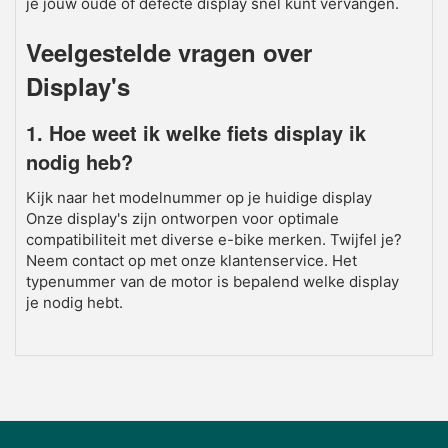
je jouw oude of defecte display snel kunt vervangen.
Veelgestelde vragen over
Display's
1. Hoe weet ik welke fiets display ik
nodig heb?
Kijk naar het modelnummer op je huidige display
Onze display's zijn ontworpen voor optimale
compatibiliteit met diverse e-bike merken. Twijfel je?
Neem contact op met onze klantenservice. Het
typenummer van de motor is bepalend welke display
je nodig hebt.
2. Kan ik mijn Bosch display zelf
vervangen?
Ja, de meeste Bosch en Banfang displays zijn
eenvoudig te vervangen middels een 'plug-and-play'