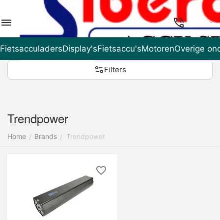
NL
Fietsacculaders
Display's
Fietsaccu's
Motoren
Overige on
Filters
Trendpower
Home
Brands
Trendpower
/
/