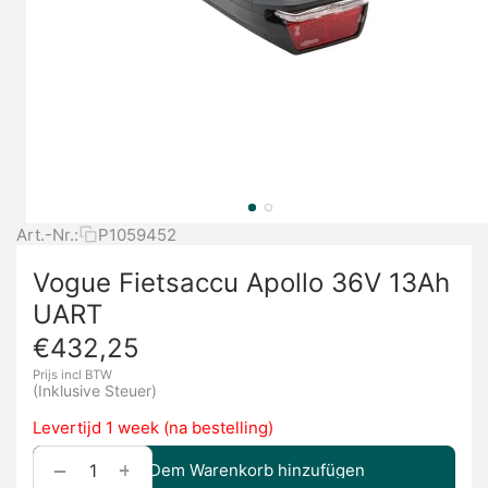
Art.-Nr.:
P1059452
Vogue Fietsaccu Apollo 36V 13Ah
UART
€
432,25
Prijs incl BTW
(Inklusive Steuer)
Levertijd 1 week (na bestelling)
+
−
Dem Warenkorb hinzufügen