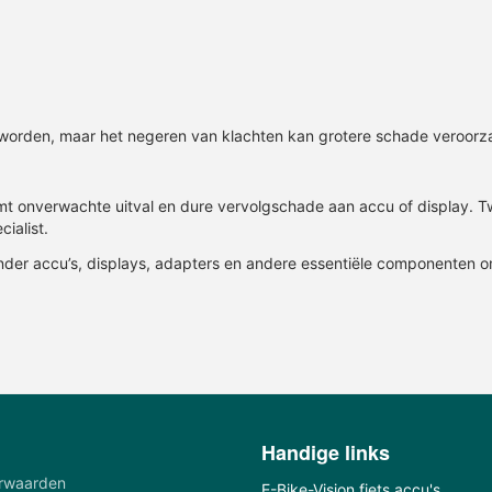
 worden, maar het negeren van klachten kan grotere schade veroorz
mt onverwachte uitval en dure vervolgschade aan accu of display. Twi
ialist.
nder accu’s, displays, adapters en andere essentiële componenten o
Handige links
rwaarden
E-Bike-Vision fiets accu's