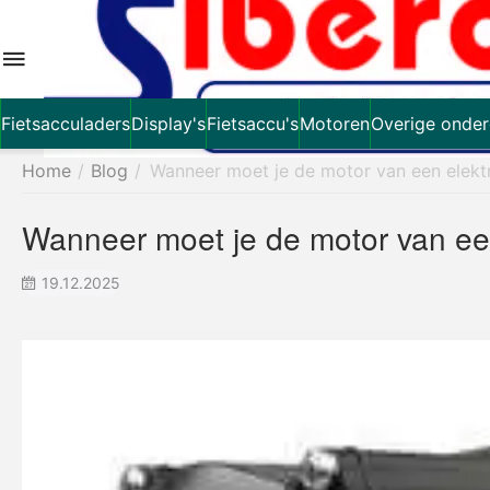
Fietsacculaders
Display's
Fietsaccu's
Motoren
Overige onder
Home
/
Blog
/
Wanneer moet je de motor van een elektr
Wanneer moet je de motor van een
19.12.2025