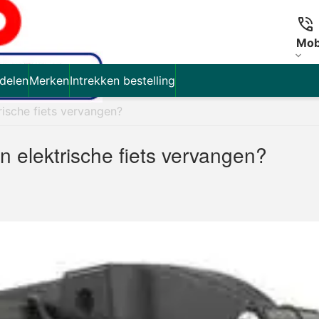
Mob
delen
Merken
Intrekken bestelling
ische fiets vervangen?
 elektrische fiets vervangen?