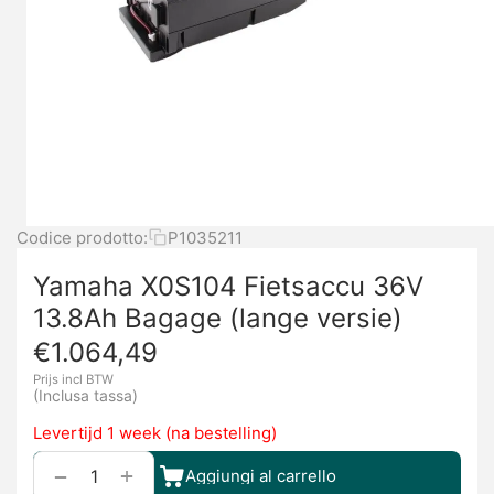
Codice prodotto:
P1035211
Yamaha X0S104 Fietsaccu 36V
13.8Ah Bagage (lange versie)
€
1.064,49
Prijs incl BTW
(Inclusa tassa)
Levertijd 1 week (na bestelling)
+
−
Aggiungi al carrello