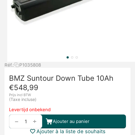
Réf.:
P1035808
BMZ Suntour Down Tube 10Ah
€
548,99
Prijs incl BTW
(Taxe incluse)
Levertijd onbekend
+
−
Ajouter au panier
Ajouter à la liste de souhaits