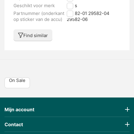
Geschikt voor merk
Bulls
Partnummer (onderkant
29582-01 29582-04
op sticker van de accu)
29582-06
Find similar
On Sale
Mijn account
Contact