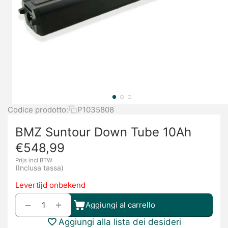
Codice prodotto:
P1035808
BMZ Suntour Down Tube 10Ah
€
548,99
Prijs incl BTW
(Inclusa tassa)
Levertijd onbekend
+
−
Aggiungi al carrello
Aggiungi alla lista dei desideri