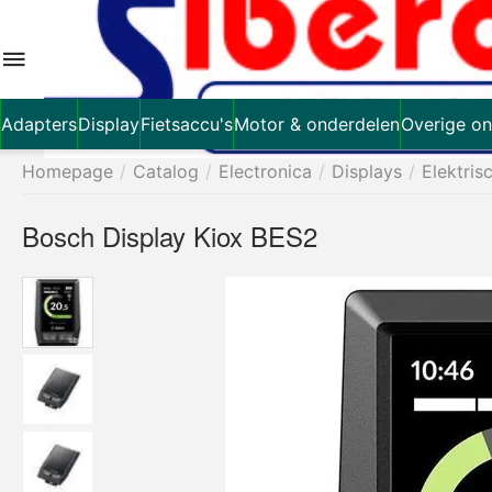
Adapters
Display
Fietsaccu's
Motor & onderdelen
Overige on
Homepage
/
Catalog
/
Electronica
/
Displays
/
Elektris
Bosch Display Kiox BES2