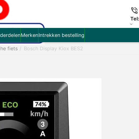
Tel
derdelen
Merken
Intrekken bestelling
che fiets
/
Bosch Display Kiox BES2