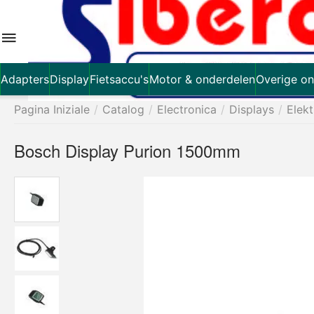
Adapters
Display
Fietsaccu's
Motor & onderdelen
Overige on
Pagina Iniziale
/
Catalog
/
Electronica
/
Displays
/
Elekt
Bosch Display Purion 1500mm