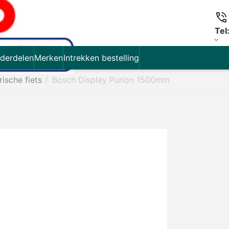
Tel
derdelen
Merken
Intrekken bestelling
rische fiets
/
Bosch Display Purion 1500mm