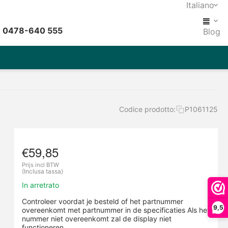
Italiano
: 0478-640 555
Blog
Codice prodotto:
P1061125
€
59,85
Prijs incl BTW
(Inclusa tassa)
In arretrato
Controleer voordat je besteld of het partnummer
9,5
overeenkomt met partnummer in de specificaties Als het
nummer niet overeenkomt zal de display niet
functioneren.