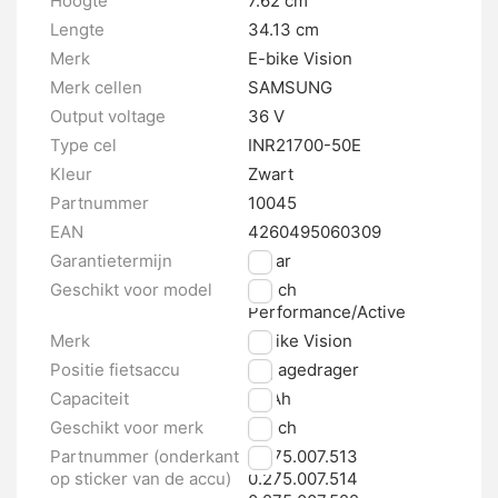
Hoogte
7.62 cm
Lengte
34.13 cm
Merk
E-bike Vision
Merk cellen
SAMSUNG
Output voltage
36 V
Type cel
INR21700-50E
Kleur
Zwart
Partnummer
10045
EAN
4260495060309
Garantietermijn
2 jaar
Geschikt voor model
Bosch
Performance/Active
Merk
E-bike Vision
Positie fietsaccu
Bagagedrager
Capaciteit
10 Ah
Geschikt voor merk
Bosch
Partnummer (onderkant
0.275.007.513
op sticker van de accu)
0.275.007.514