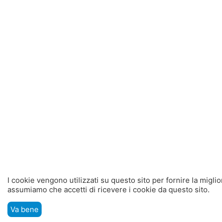
I cookie vengono utilizzati su questo sito per fornire la migli
assumiamo che accetti di ricevere i cookie da questo sito.
Va bene
Menù
Cerca
Carrello
Lista dei desideri