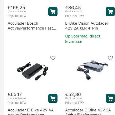
€
166,25
€
86,45
(Inclusa tassa)
(Inclusa tassa)
Prijs incl BTW
Prijs incl BTW
Acculader Bosch
E-Bike Vision Autolader
Active/Performance Fast
42V 2A XLR 4-Pin
Charger 6A
Op voorraad, direct
leverbaar
€
65,17
€
52,86
(Inclusa tassa)
(Inclusa tassa)
Prijs incl BTW
Prijs incl BTW
Acculader E-Bike 42V 4A
Acculader E-Bike 42V 2A
Active/Performance
Active/Performance