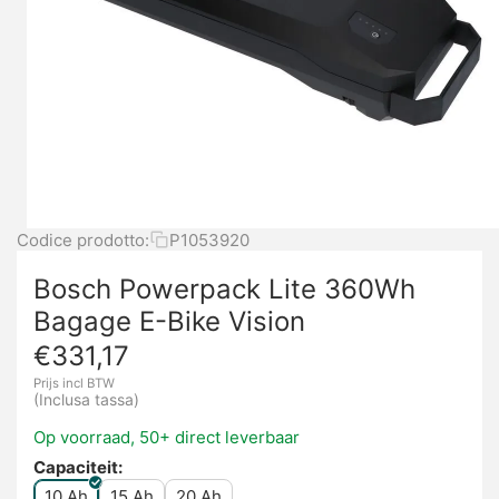
Codice prodotto:
P1053920
Bosch Powerpack Lite 360Wh
Bagage E-Bike Vision
€
331,17
Prijs incl BTW
(Inclusa tassa)
Op voorraad, 50+ direct leverbaar
Capaciteit:
10 Ah
15 Ah
20 Ah