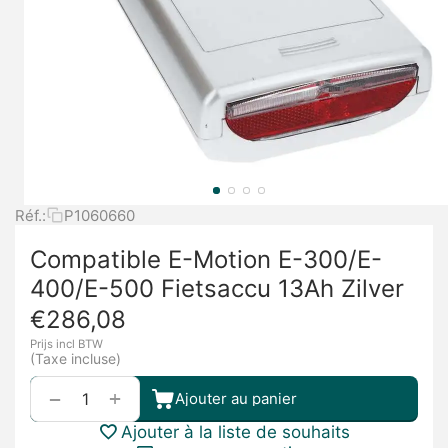
Réf.:
P1060660
Compatible E-Motion E-300/E-
400/E-500 Fietsaccu 13Ah Zilver
€
286,08
Prijs incl BTW
(Taxe incluse)
+
−
Ajouter au panier
Ajouter à la liste de souhaits