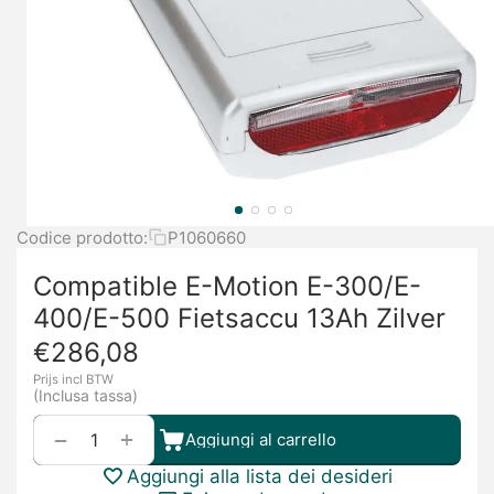
Codice prodotto:
P1060660
Compatible E-Motion E-300/E-
400/E-500 Fietsaccu 13Ah Zilver
€
286,08
Prijs incl BTW
(Inclusa tassa)
+
−
Aggiungi al carrello
Aggiungi alla lista dei desideri