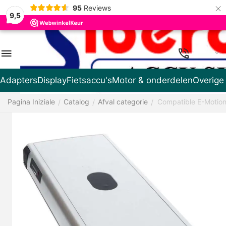
×
95
Reviews
9,5
IT
Adapters
Display
Fietsaccu's
Motor & onderdelen
Overige
Pagina Iniziale
Catalog
Afval categorie
Compatible E-Motion
/
/
/