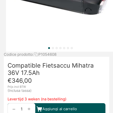
Codice prodotto:
P1054608
Compatible Fietsaccu Mihatra
36V 17.5Ah
€
346,00
Prijs incl BTW
(Inclusa tassa)
Levertijd 3 weken (na bestelling)
+
−
Aggiungi al carrello