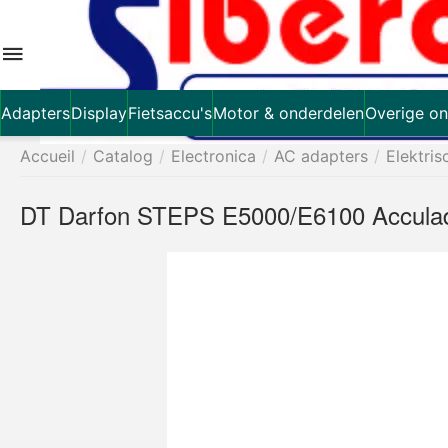
Adapters
Display
Fietsaccu's
Motor & onderdelen
Overige on
Accueil
/
Catalog
/
Electronica
/
AC adapters
/
Elektris
DT Darfon STEPS E5000/E6100 Accula