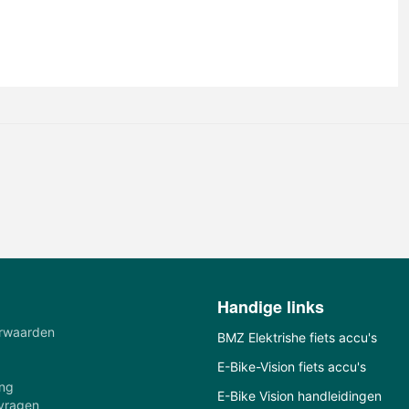
Handige links
rwaarden
BMZ Elektrishe fiets accu's
E-Bike-Vision fiets accu's
ing
E-Bike Vision handleidingen
 vragen