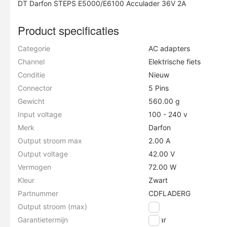
DT Darfon STEPS E5000/E6100 Acculader 36V 2A
Product specificaties
Categorie
AC adapters
Channel
Elektrische fiets
Conditie
Nieuw
Connector
5 Pins
Gewicht
560.00 g
Input voltage
100 - 240 v
Merk
Darfon
Output stroom max
2.00 A
Output voltage
42.00 V
Vermogen
72.00 W
Kleur
Zwart
Partnummer
CDFLADERG
Output stroom (max)
2 A
Garantietermijn
1 jaar