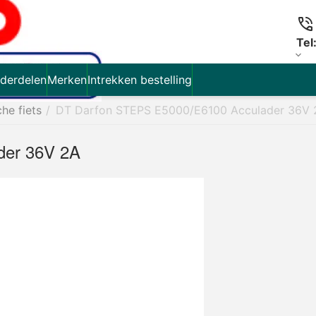
Tel
derdelen
Merken
Intrekken bestelling
che fiets
/
DT Darfon STEPS E5000/E6100 Acculader 36V 
der 36V 2A