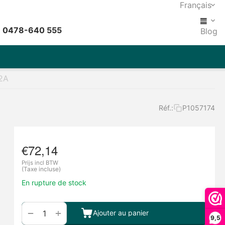
Français
: 0478-640 555
Blog
2A
Réf.:
P1057174
€
72,14
Prijs incl BTW
(Taxe incluse)
En rupture de stock
+
−
Ajouter au panier
9,5