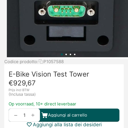
Codice prodotto:
P1057588
E-Bike Vision Test Tower
€
929,67
Prijs incl BTW
(Inclusa tassa)
Op voorraad, 10+ direct leverbaar
+
−
Aggiungi al carrello
Aggiungi alla lista dei desideri