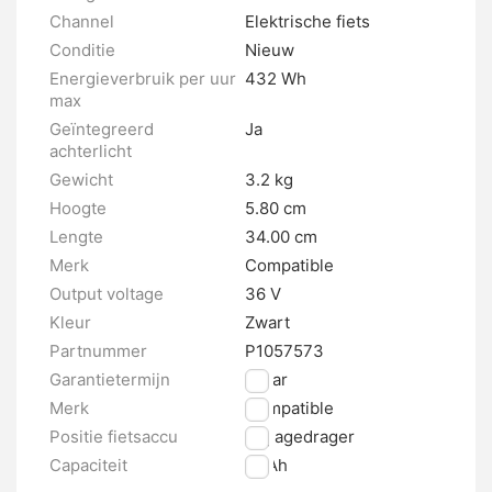
Channel
Elektrische fiets
Conditie
Nieuw
Energieverbruik per uur
432 Wh
max
Geïntegreerd
Ja
achterlicht
Gewicht
3.2 kg
Hoogte
5.80 cm
Lengte
34.00 cm
Merk
Compatible
Output voltage
36 V
Kleur
Zwart
Partnummer
P1057573
Garantietermijn
2 jaar
Merk
Compatible
Positie fietsaccu
Bagagedrager
Capaciteit
12 Ah