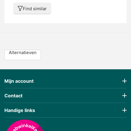
Find similar
Alternatieven
Mijn account
Contact
Handige links
€
194,87
(Incl 21% BTW)
Prijs incl BTW
Compatible EV021