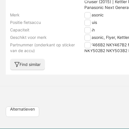
Cruiser (2015) | Kettl
Panasonic Next Generati
Merk
Panasonic
Positie fietsaccu
Zitbuis
Capaciteit
12 Ah
Geschikt voor merk
Panasonic, Flyer, Kettle
Partnummer (onderkant op sticker
NKY466B2 NKY467B2 
van de accu)
NKY502B2 NKY503B2 
Find similar
Alternatieven