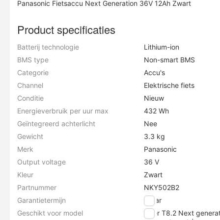
Panasonic Fietsaccu Next Generation 36V 12Ah Zwart
Product specificaties
Batterij technologie
Lithium-ion
BMS type
Non-smart BMS
Categorie
Accu's
Channel
Elektrische fiets
Conditie
Nieuw
Energieverbruik per uur max
432 Wh
Geïntegreerd achterlicht
Nee
Gewicht
3.3 kg
Merk
Panasonic
Output voltage
36 V
Kleur
Zwart
Partnummer
NKY502B2
Garantietermijn
2 jaar
Geschikt voor model
Flyer T8.2 Next generat