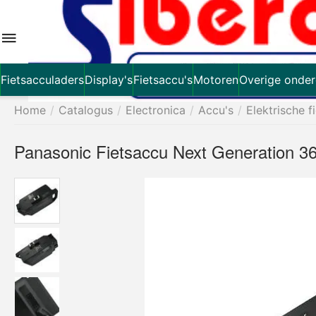
Fietsacculaders
Display's
Fietsaccu's
Motoren
Overige onder
Home
/
Catalogus
/
Electronica
/
Accu's
/
Elektrische f
Panasonic Fietsaccu Next Generation 3