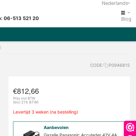
Nederlands
: 06-513 521 20
Blog
t
CODE:
P0946815
€
812,66
Prijs incl BTW
(Incl 21% BTW)
Levertijd 3 weken (na bestelling)
Aanbevolen
Gazelle Panasonic Acculader 42V 4A