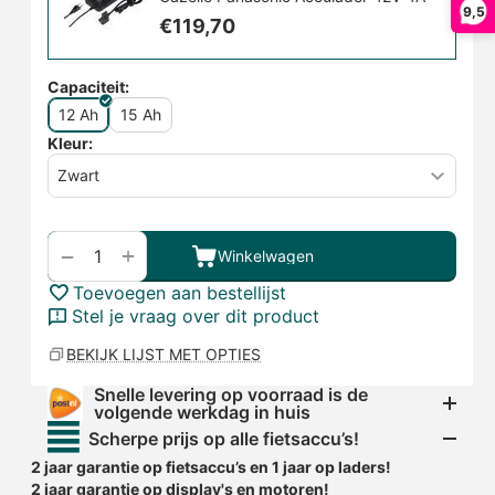
9,5
€
119,70
Capaciteit:
12 Ah
15 Ah
Kleur:
+
−
Winkelwagen
Toevoegen aan bestellijst
Stel je vraag over dit product
BEKIJK LIJST MET OPTIES
Snelle levering op voorraad is de
volgende werkdag in huis
Scherpe prijs op alle fietsaccu’s!
2 jaar garantie op fietsaccu’s en 1 jaar op laders!
2 jaar garantie op display's en motoren!