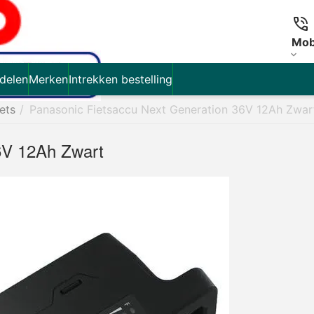
Mob
delen
Merken
Intrekken bestelling
iets
/
Panasonic Fietsaccu Next Generation 36V 12Ah Zwar
6V 12Ah Zwart