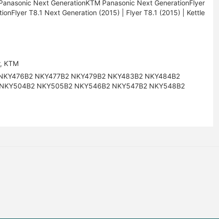
er Panasonic Next GenerationKTM Panasonic Next GenerationFlyer
onFlyer T8.1 Next Generation (2015) | Flyer T8.1 (2015) | Kettle
r, KTM
NKY476B2 NKY477B2 NKY479B2 NKY483B2 NKY484B2
NKY504B2 NKY505B2 NKY546B2 NKY547B2 NKY548B2