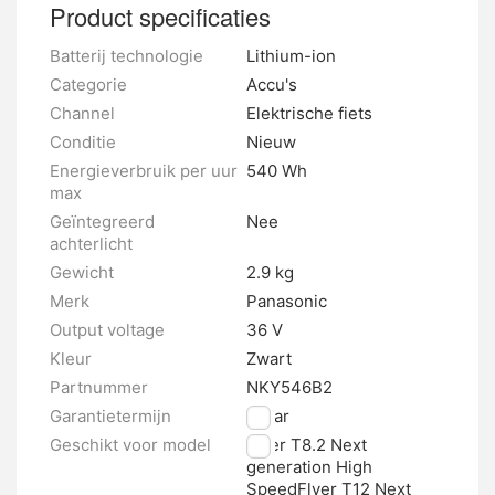
Product specificaties
Batterij technologie
Lithium-ion
Categorie
Accu's
Channel
Elektrische fiets
Conditie
Nieuw
Energieverbruik per uur
540 Wh
max
Geïntegreerd
Nee
achterlicht
Gewicht
2.9 kg
Merk
Panasonic
Output voltage
36 V
Kleur
Zwart
Partnummer
NKY546B2
Garantietermijn
2 jaar
Geschikt voor model
Flyer T8.2 Next
generation High
SpeedFlyer T12 Next