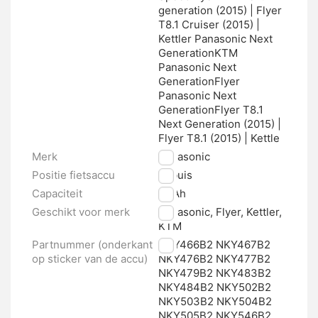
generation (2015) | Flyer
T8.1 Cruiser (2015) |
Kettler Panasonic Next
GenerationKTM
Panasonic Next
GenerationFlyer
Panasonic Next
GenerationFlyer T8.1
Next Generation (2015) |
Flyer T8.1 (2015) | Kettle
Merk
Panasonic
Positie fietsaccu
Zitbuis
Capaciteit
15 Ah
Geschikt voor merk
Panasonic, Flyer, Kettler,
KTM
Partnummer (onderkant
NKY466B2 NKY467B2
op sticker van de accu)
NKY476B2 NKY477B2
NKY479B2 NKY483B2
NKY484B2 NKY502B2
NKY503B2 NKY504B2
NKY505B2 NKY546B2