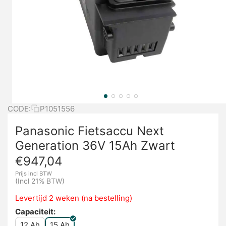
CODE:
P1051556
Panasonic Fietsaccu Next
Generation 36V 15Ah Zwart
€
947,04
Prijs incl BTW
(Incl 21% BTW)
Levertijd 2 weken (na bestelling)
Capaciteit:
12 Ah
15 Ah