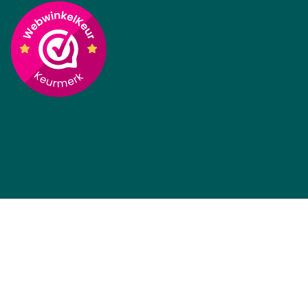
Prijs incl BTW
Prijs incl BTW
Panasonic Fietsaccu 36V
Bosch PowerPack Lite
Deluxe 17Ah E-Bike Vision
360Wh Frame E-Bike
Vision (BES2)
Op voorraad, 10+ direct
Op voorraad, 25+ direct
leverbaar
leverbaar
€
472,15
€
637,07
(Incl 21% BTW)
(Incl 21% BTW)
Prijs incl BTW
Prijs incl BTW
Bosch Fietsaccu Classic
Yamaha Fietsaccu 36V
612Wh Bagage E-Bike
20.7Ah Frame E-Bike
Vision
Vision
Op voorraad, direct
Op voorraad, 5+ direct
leverbaar
leverbaar