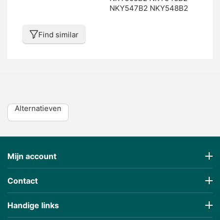
NKY547B2 NKY548B2
Find similar
Alternatieven
Mijn account
Contact
Handige links
€
551,95
€
331,17
(Incl 21% BTW)
(Incl 21% BTW)