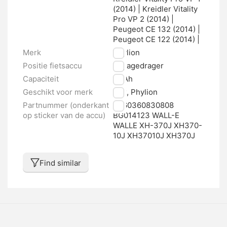
(2014) | Kreidler Vitality
Pro VP 2 (2014) |
Peugeot CE 132 (2014) |
Peugeot CE 122 (2014) |
Merk
Phylion
Positie fietsaccu
Bagagedrager
Capaciteit
12 Ah
Geschikt voor merk
Rex, Phylion
Partnummer (onderkant
4260360830808
op sticker van de accu)
BG014123 WALL-E
WALLE XH-370J XH370-
10J XH37010J XH370J
Find similar