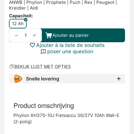
ANWB | Phylion | Prophete | Puch | Rex | Peugeot |
Kreidler | Aldi
Capaciteit:
12 Ah
+
−
Ajouter au panier
Ajouter à la liste de souhaits
poser une question
BEKIJK LIJST MET OPTIES
Snelle levering
Product omschrijving
Phylion XH370-10J Fietsaccu 36/37V 10Ah Wall-E
(2-polig)