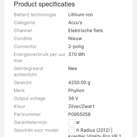
Product specificaties
Batterij technologie
Lithium-ion
Categorie
Accu's
Channel
Elektrische fiets
Conditie
Nieuw
Connector
2-polig
Energieverbruik per uur
370 Wh
max
Geïntegreerd
Nee
achterlicht
Gewicht
4250.00 g
Merk
Phylion
Output voltage
36 V
Kleur
Zilver/Zwart
Partnummer
P0955058
Garantietermijn
2 jaar
Geschikt voor model
Puch Radius (2012) |
Kreidler Vitality Pro VP 1