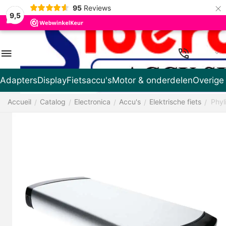
×
95
Reviews
9,5
FR
Adapters
Display
Fietsaccu's
Motor & onderdelen
Overige
Accueil
Catalog
Electronica
Accu's
Elektrische fiets
Phyl
/
/
/
/
/