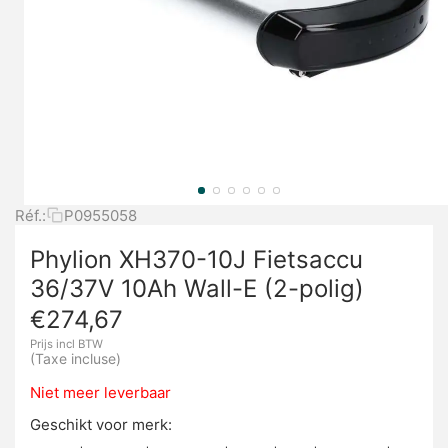
Réf.:
P0955058
Phylion XH370-10J Fietsaccu
36/37V 10Ah Wall-E (2-polig)
€
274,67
Prijs incl BTW
(Taxe incluse)
Niet meer leverbaar
Geschikt voor merk: