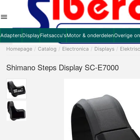
Adapters
Display
Fietsaccu's
Motor & onderdelen
Overige on
Homepage
/
Catalog
/
Electronica
/
Displays
/
Elektris
Shimano Steps Display SC-E7000