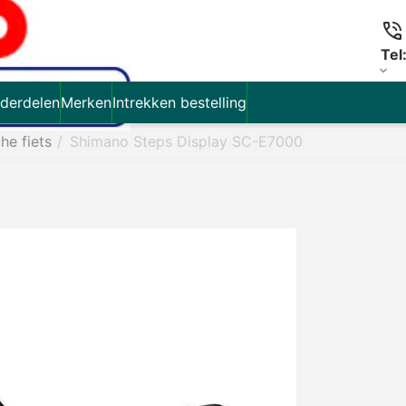
Tel
derdelen
Merken
Intrekken bestelling
che fiets
/
Shimano Steps Display SC-E7000