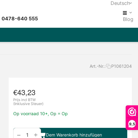
Deutsch
: 0478-640 555
Blog
Art.-Nr.:
P1061204
€
43,23
Prijs incl BTW
(Inklusive Steuer)
Op voorraad 10+, Op = Op
9,5
+
−
Dem Warenkorb hinzufügen