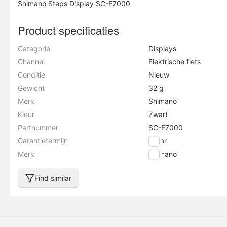
Shimano Steps Display SC-E7000
Product specificaties
Categorie
Displays
Channel
Elektrische fiets
Conditie
Nieuw
Gewicht
32 g
Merk
Shimano
Kleur
Zwart
Partnummer
SC-E7000
Garantietermijn
2 jaar
Merk
Shimano
Find similar