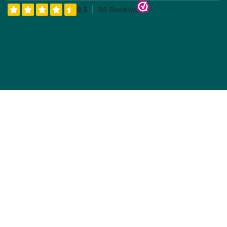
Prijs incl BTW
Prijs incl BTW
Motinova Button Set
Motinova Display Los
MK302
CS5211 CUS 250kbit
Op voorraad 10+, Op = Op
Op voorraad 25+, Op = Op
€
59,85
€
102,41
(Inklusive Steuer)
(Inklusive Steuer)
Prijs incl BTW
Prijs incl BTW
Shimano Steps Display
Shimano Steps Display
SC-EN500
SC-EN610
Op voorraad, 10+ direct
Op voorraad, direct