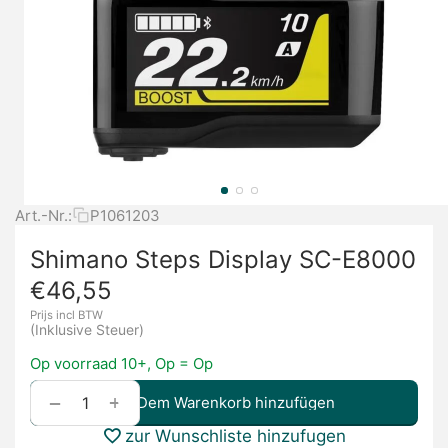
Art.-Nr.:
P1061203
Shimano Steps Display SC-E8000
€
46,55
Prijs incl BTW
(Inklusive Steuer)
Op voorraad 10+, Op = Op
+
−
Dem Warenkorb hinzufügen
zur Wunschliste hinzufugen