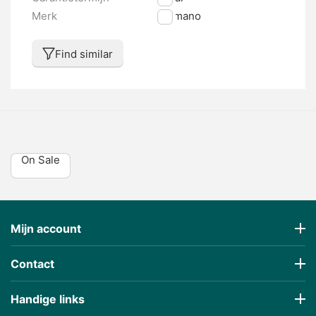
Merk
Shimano
Find similar
On Sale
Mijn account
Contact
Handige links
€
35,00
€
59,45
(Inklusive Steuer)
(Inklusive Steuer)