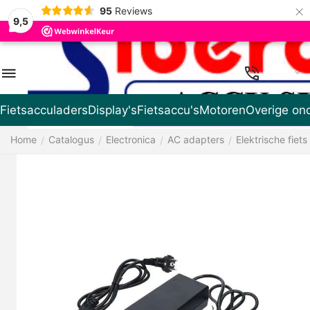
×
95
Reviews
9,5
NL
Fietsacculaders
Display's
Fietsaccu's
Motoren
Overige on
Home
Catalogus
Electronica
AC adapters
Elektrische fiets
/
/
/
/