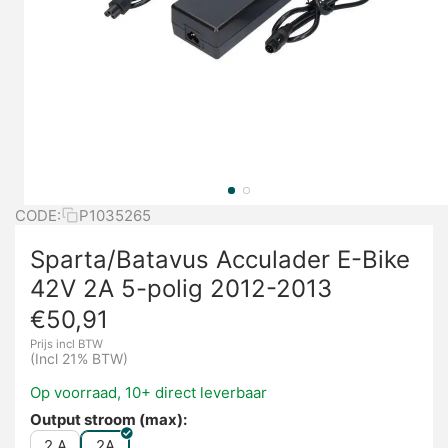
CODE:
P1035265
Sparta/Batavus Acculader E-Bike
42V 2A 5-polig 2012-2013
€
50,91
Prijs incl BTW
(Incl 21% BTW)
Op voorraad, 10+ direct leverbaar
Output stroom (max):
2 A
2A