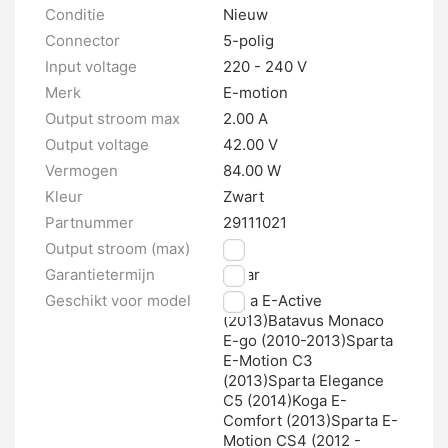
Conditie
Nieuw
Connector
5-polig
Input voltage
220 - 240 V
Merk
E-motion
Output stroom max
2.00 A
Output voltage
42.00 V
Vermogen
84.00 W
Kleur
Zwart
Partnummer
29111021
Output stroom (max)
2A
Garantietermijn
1 jaar
Geschikt voor model
Koga E-Active
(2013)Batavus Monaco
E-go (2010-2013)Sparta
E-Motion C3
(2013)Sparta Elegance
C5 (2014)Koga E-
Comfort (2013)Sparta E-
Motion CS4 (2012 -