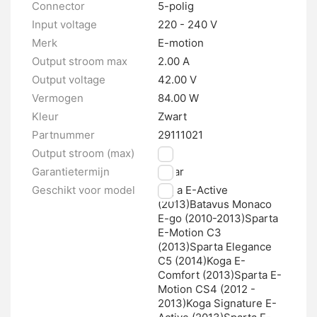
Connector
5-polig
Input voltage
220 - 240 V
Merk
E-motion
Output stroom max
2.00 A
Output voltage
42.00 V
Vermogen
84.00 W
Kleur
Zwart
Partnummer
29111021
Output stroom (max)
2A
Garantietermijn
1 jaar
Geschikt voor model
Koga E-Active
(2013)Batavus Monaco
E-go (2010-2013)Sparta
E-Motion C3
(2013)Sparta Elegance
C5 (2014)Koga E-
Comfort (2013)Sparta E-
Motion CS4 (2012 -
2013)Koga Signature E-