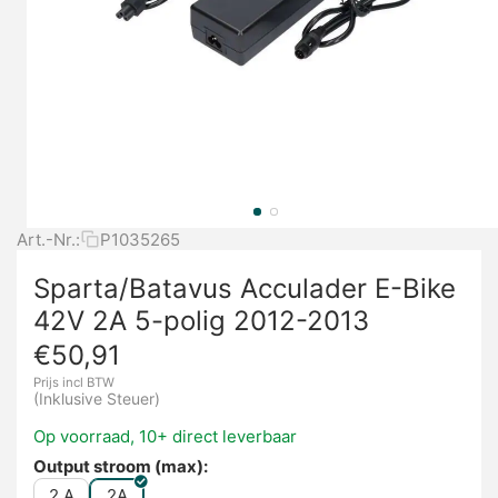
Art.-Nr.:
P1035265
Sparta/Batavus Acculader E-Bike
42V 2A 5-polig 2012-2013
€
50,91
Prijs incl BTW
(Inklusive Steuer)
Op voorraad, 10+ direct leverbaar
Output stroom (max):
2 A
2A