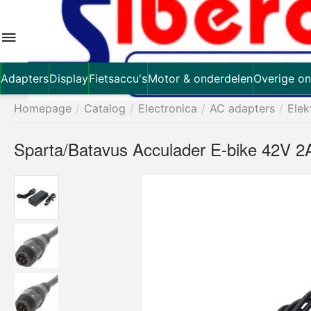
Adapters
Display
Fietsaccu's
Motor & onderdelen
Overige on
Homepage
/
Catalog
/
Electronica
/
AC adapters
/
Elek
Sparta/Batavus Acculader E-bike 42V 2