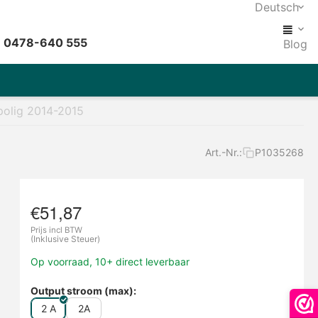
Deutsch
: 0478-640 555
Blog
polig 2014-2015
Art.-Nr.:
P1035268
€
51,87
Prijs incl BTW
(Inklusive Steuer)
Op voorraad, 10+ direct leverbaar
Output stroom (max):
2 A
2A