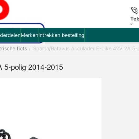
Tel
derdelen
Merken
Intrekken bestelling
trische fiets
/
Sparta/Batavus Acculader E-bike 42V 2A 5-
A 5-polig 2014-2015