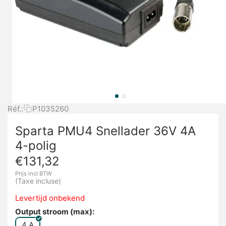
Réf.:
P1035260
Sparta PMU4 Snellader 36V 4A
4-polig
€
131,32
Prijs incl BTW
(Taxe incluse)
Levertijd onbekend
Output stroom (max):
4 A