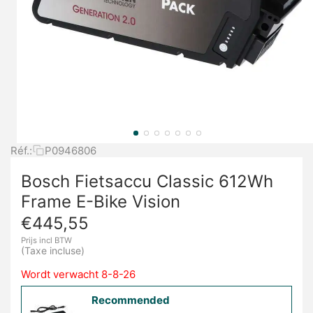
Réf.:
P0946806
Bosch Fietsaccu Classic 612Wh
Frame E-Bike Vision
€
445,55
Prijs incl BTW
(Taxe incluse)
Wordt verwacht 8-8-26
Recommended