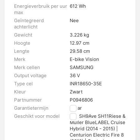
Energieverbruik per uur
612 Wh
max
Geïntegreerd
Nee
achterlicht
Gewicht
3.226 kg
Hoogte
12.97 cm
Lengte
29.58 cm
Merk
E-bike Vision
Merk cellen
SAMSUNG
Output voltage
36 V
Type cel
INR18650-35E
Kleur
Zwart
Partnummer
P0946806
Garantietermijn
2 jaar
Geschikt voor model
Ave SH9Ave SH11Riese &
Müller BlueLABEL Cruise
Hybrid (2014 - 2015) |
Centurion Electric Fire 8