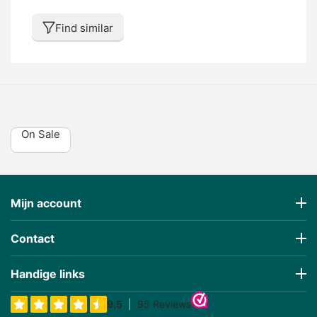
Find similar
On Sale
Mijn account
Contact
Handige links
€
357,77
(Inclusa tassa)
Prijs incl BTW