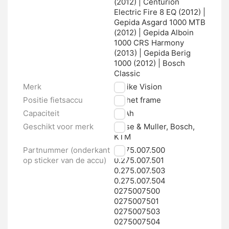
(2012) | Centurion
Electric Fire 8 EQ (2012) |
Gepida Asgard 1000 MTB
(2012) | Gepida Alboin
1000 CRS Harmony
(2013) | Gepida Berig
1000 (2012) | Bosch
Classic
Merk
E-bike Vision
Positie fietsaccu
Op het frame
Capaciteit
17 Ah
Geschikt voor merk
Riese & Muller, Bosch,
KTM
Partnummer (onderkant
0.275.007.500
op sticker van de accu)
0.275.007.501
0.275.007.503
0.275.007.504
0275007500
0275007501
0275007503
0275007504