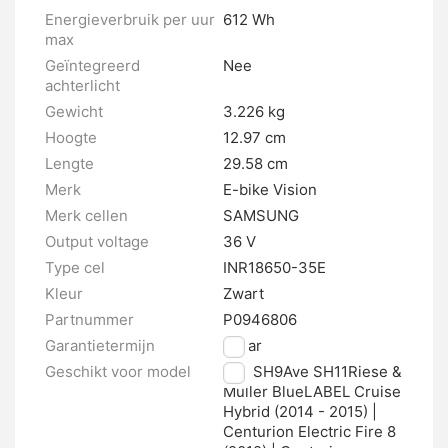
Energieverbruik per uur
612 Wh
max
Geïntegreerd
Nee
achterlicht
Gewicht
3.226 kg
Hoogte
12.97 cm
Lengte
29.58 cm
Merk
E-bike Vision
Merk cellen
SAMSUNG
Output voltage
36 V
Type cel
INR18650-35E
Kleur
Zwart
Partnummer
P0946806
Garantietermijn
2 jaar
Geschikt voor model
Ave SH9Ave SH11Riese &
Müller BlueLABEL Cruise
Hybrid (2014 - 2015) |
Centurion Electric Fire 8