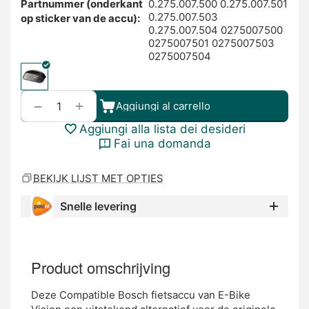
Partnummer (onderkant
0.275.007.500 0.275.007.501
0.275.007.503
op sticker van de accu):
0.275.007.504 0275007500
0275007501 0275007503
0275007504
+
−
Aggiungi al carrello
Aggiungi alla lista dei desideri
Fai una domanda
BEKIJK LIJST MET OPTIES
Snelle levering
Product omschrijving
Deze Compatible Bosch fietsaccu van E-Bike