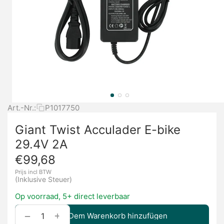
Art.-Nr.:
P1017750
Giant Twist Acculader E-bike
29.4V 2A
€
99,68
Prijs incl BTW
(Inklusive Steuer)
Op voorraad, 5+ direct leverbaar
+
−
Dem Warenkorb hinzufügen