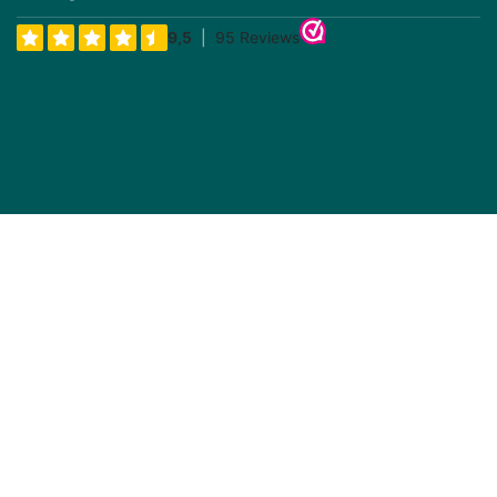
(Inklusive Steuer)
(Inklusive Steuer)
Prijs incl BTW
Prijs incl BTW
Phylion Acculader E-bike
E-bike Vision Acculader E-
42V 2A 5-polig (Rond)
bike 29.4V 5A
Op voorraad, 10+ direct
Op voorraad, direct
leverbaar
leverbaar
€
50,91
€
64,15
(Inklusive Steuer)
(Inklusive Steuer)
Prijs incl BTW
Prijs incl BTW
Sparta/Batavus Acculader
Phylion Acculader E-bike
E-Bike 42V 2A 5-polig
29.4V 2A 1-polig
2012-2013
Op voorraad, 10+ direct
Op voorraad, 5+ direct