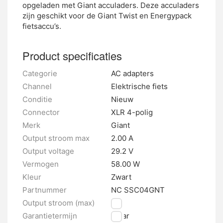
opgeladen met Giant acculaders. Deze acculaders
zijn geschikt voor de Giant Twist en Energypack
fietsaccu’s.
Product specificaties
Categorie
AC adapters
Channel
Elektrische fiets
Conditie
Nieuw
Connector
XLR 4-polig
Merk
Giant
Output stroom max
2.00 A
Output voltage
29.2 V
Vermogen
58.00 W
Kleur
Zwart
Partnummer
NC SSC04GNT
Output stroom (max)
2 A
Garantietermijn
1 jaar