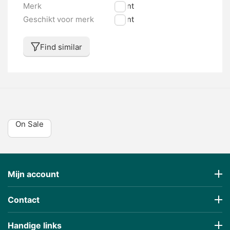
Merk
Giant
Geschikt voor merk
Giant
Find similar
On Sale
Mijn account
Contact
Handige links
€
41,23
€
91,77